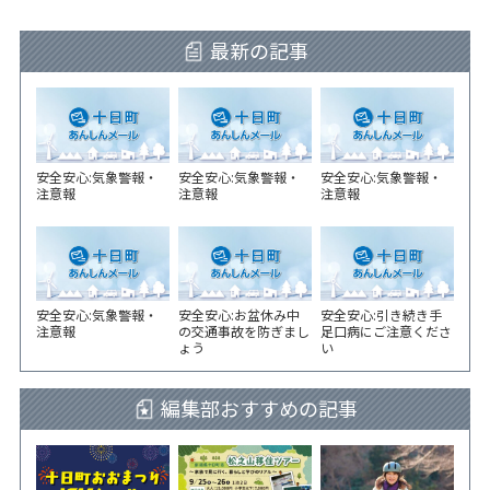
最新の記事
安全安心:気象警報・
安全安心:気象警報・
安全安心:気象警報・
注意報
注意報
注意報
安全安心:気象警報・
安全安心:お盆休み中
安全安心:引き続き手
注意報
の交通事故を防ぎまし
足口病にご注意くださ
ょう
い
編集部おすすめの記事