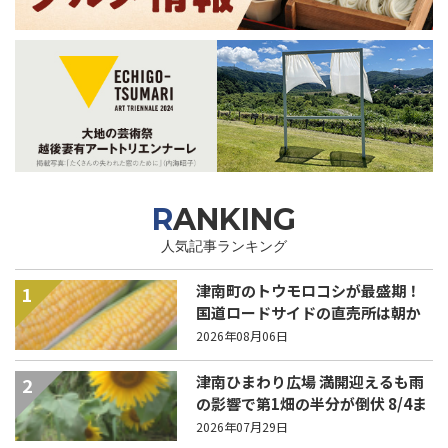
RANKING
人気記事ランキング
津南町のトウモロコシが最盛期！
1
国道ロードサイドの直売所は朝か
ら長い列！
2026年08月06日
津南ひまわり広場 満開迎えるも雨
2
の影響で第1畑の半分が倒伏 8/4ま
で駐車場を無料開放
2026年07月29日