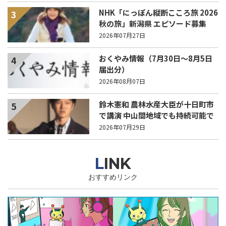
NHK「にっぽん縦断こころ旅 2026
3
秋の旅」新潟県 エピソード募集
中！
2026年07月27日
おくやみ情報（7月30日～8月5日
4
届出分）
2026年08月07日
鈴木憲和 農林水産大臣が十日町市
5
で講演 中山間地域でも持続可能で
稼げる農業とは？
2026年07月29日
LINK
おすすめリンク