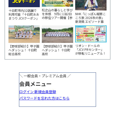
松之山の暮らしと学び
十日町市内32店舗で
NHK「にっぽん縦断こ
を体感 9月に1泊2日
利用可能「十日町おお
ころ旅 2026秋の旅」
の移住ツアー開催【参
まつり JCVクーポン」
新潟県 エピソード募
加家族募集】
新聞折込をご覧くださ
集中！
い！
リオン・ドールの
【野球部紹介】甲子園
【野球部紹介】甲子園
「JCV PRセンター」
へダッシュ！ 十日町
へダッシュ！ 十日町
が移転リニューアル！
総合高校
高校
6/5から3日間 記念イ
ベント開催