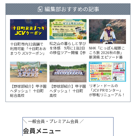
編集部おすすめの記事
松之山の暮らしと学び
十日町市内32店舗で
NHK「にっぽん縦断こ
を体感 9月に1泊2日
利用可能「十日町おお
ころ旅 2026秋の旅」
の移住ツアー開催【参
まつり JCVクーポン」
新潟県 エピソード募
加家族募集】
新聞折込をご覧くださ
集中！
い！
リオン・ドールの
【野球部紹介】甲子園
【野球部紹介】甲子園
「JCV PRセンター」
へダッシュ！ 十日町
へダッシュ！ 十日町
が移転リニューアル！
総合高校
高校
6/5から3日間 記念イ
ベント開催