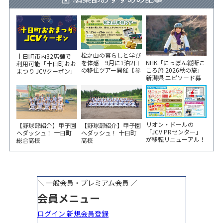
松之山の暮らしと学び
十日町市内32店舗で
NHK「にっぽん縦断こ
を体感 9月に1泊2日
利用可能「十日町おお
ころ旅 2026秋の旅」
の移住ツアー開催【参
まつり JCVクーポン」
新潟県 エピソード募
加家族募集】
新聞折込をご覧くださ
集中！
い！
リオン・ドールの
【野球部紹介】甲子園
【野球部紹介】甲子園
「JCV PRセンター」
へダッシュ！ 十日町
へダッシュ！ 十日町
が移転リニューアル！
総合高校
高校
6/5から3日間 記念イ
ベント開催