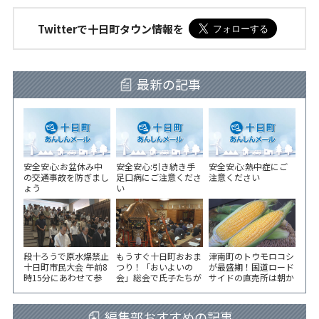
Twitterで十日町タウン情報を
最新の記事
安全安心:お盆休み中
安全安心:引き続き手
安全安心:熱中症にご
の交通事故を防ぎまし
足口病にご注意くださ
注意ください
ょう
い
段十ろうで原水爆禁止
もうすぐ十日町おおま
津南町のトウモロコシ
十日町市民大会 午前8
つり！「おいよいの
が最盛期！国道ロード
時15分にあわせて参
会」総会で氏子たちが
サイドの直売所は朝か
加者が黙とう
一致団結！
ら長い列！
編集部おすすめの記事