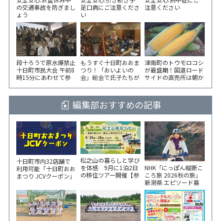
の交通事故を防ぎまし
足口病にご注意くださ
注意ください
ょう
い
段十ろうで原水爆禁止
もうすぐ十日町おおま
津南町のトウモロコシ
十日町市民大会 午前8
つり！「おいよいの
が最盛期！国道ロード
時15分にあわせて参
会」総会で氏子たちが
サイドの直売所は朝か
加者が黙とう
一致団結！
ら長い列！
編集部おすすめの記事
松之山の暮らしと学び
十日町市内32店舗で
NHK「にっぽん縦断こ
を体感 9月に1泊2日
利用可能「十日町おお
ころ旅 2026秋の旅」
の移住ツアー開催【参
まつり JCVクーポン」
新潟県 エピソード募
加家族募集】
新聞折込をご覧くださ
集中！
い！