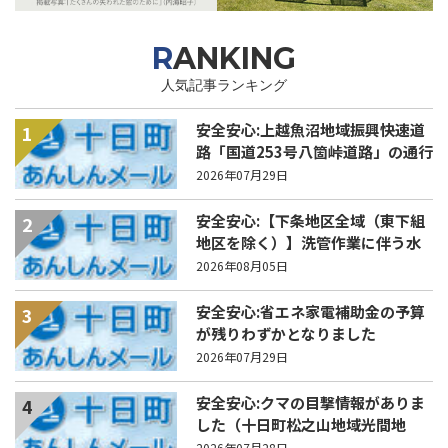
RANKING
人気記事ランキング
安全安心:上越魚沼地域振興快速道
1
路「国道253号八箇峠道路」の通行
規制について
2026年07月29日
安全安心:【下条地区全域（東下組
2
地区を除く）】洗管作業に伴う水
道の濁りの発生について
2026年08月05日
安全安心:省エネ家電補助金の予算
3
が残りわずかとなりました
2026年07月29日
安全安心:クマの目撃情報がありま
4
した（十日町松之山地域光間地
内）
2026年07月28日