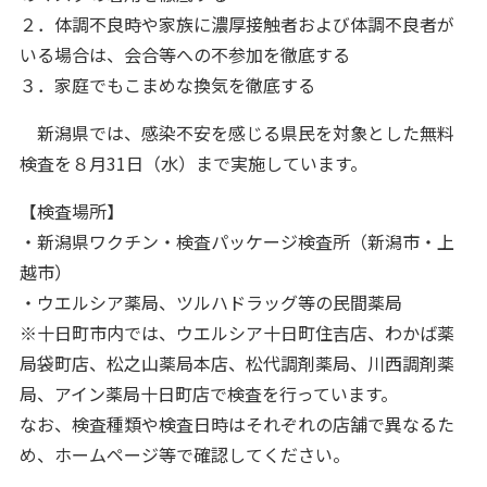
２．体調不良時や家族に濃厚接触者および体調不良者が
いる場合は、会合等への不参加を徹底する
３．家庭でもこまめな換気を徹底する
新潟県では、感染不安を感じる県民を対象とした無料
検査を８月31日（水）まで実施しています。
【検査場所】
・新潟県ワクチン・検査パッケージ検査所（新潟市・上
越市）
・ウエルシア薬局、ツルハドラッグ等の民間薬局
※十日町市内では、ウエルシア十日町住吉店、わかば薬
局袋町店、松之山薬局本店、松代調剤薬局、川西調剤薬
局、アイン薬局十日町店で検査を行っています。
なお、検査種類や検査日時はそれぞれの店舗で異なるた
め、ホームページ等で確認してください。