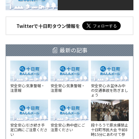
Twitterで十日町タウン情報を
最新の記事
安全安心:気象警報・
安全安心:気象警報・
安全安心:お盆休み中
注意報
注意報
の交通事故を防ぎまし
ょう
安全安心:引き続き手
安全安心:熱中症にご
段十ろうで原水爆禁止
足口病にご注意くださ
注意ください
十日町市民大会 午前8
い
時15分にあわせて参
加者が黙とう