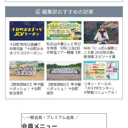
編集部おすすめの記事
松之山の暮らしと学び
十日町市内32店舗で
NHK「にっぽん縦断こ
を体感 9月に1泊2日
利用可能「十日町おお
ころ旅 2026秋の旅」
の移住ツアー開催【参
まつり JCVクーポン」
新潟県 エピソード募
加家族募集】
新聞折込をご覧くださ
集中！
い！
リオン・ドールの
【野球部紹介】甲子園
【野球部紹介】甲子園
「JCV PRセンター」
へダッシュ！ 十日町
へダッシュ！ 十日町
が移転リニューアル！
総合高校
高校
6/5から3日間 記念イ
ベント開催