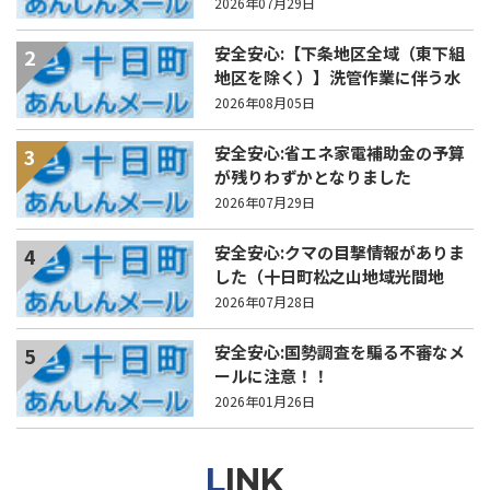
規制について
2026年07月29日
安全安心:【下条地区全域（東下組
2
地区を除く）】洗管作業に伴う水
道の濁りの発生について
2026年08月05日
安全安心:省エネ家電補助金の予算
3
が残りわずかとなりました
2026年07月29日
安全安心:クマの目撃情報がありま
4
した（十日町松之山地域光間地
内）
2026年07月28日
安全安心:国勢調査を騙る不審なメ
5
ールに注意！！
2026年01月26日
LINK