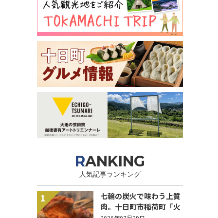
RANKING
人気記事ランキング
七輪の炭火で味わう上質
1
肉。十日町市稲荷町「火
蔵-KAGURA-」
2026年07月29日