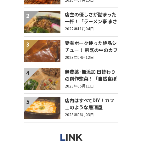
店主の優しさが詰まった
2
一杯！「ラーメン亭 まさ
もと]
2022年11月04日
妻有ポーク使った絶品シ
3
チュー！ 割烹の中のカフ
ェ「NORIZO Café」
2023年04月12日
無農薬･無添加 日替わり
4
の創作惣菜！「自然食ぽ
のわ」
2023年05月11日
店内はすべてDIY！カフ
5
ェのような居酒屋
「IZAKAYAそうえもん」
2023年06月03日
LINK