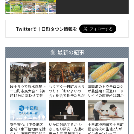
Twitterで十日町タウン情報を
最新の記事
段十ろうで原水爆禁止
もうすぐ十日町おおま
津南町のトウモロコシ
十日町市民大会 午前8
つり！「おいよいの
が最盛期！国道ロード
時15分にあわせて参
会」総会で氏子たちが
サイドの直売所は朝か
加者が黙とう
一致団結！
ら長い列！
安全安心:【下条地区
いかに対話するか ひ
十日町税務署で十日町
全域（東下組地区を除
きこもり研究・支援の
総合高校の生徒2人が
く）】洗管作業に伴う
第一人者 斎藤環さん
インターンシップ