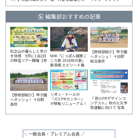
水道の濁りの発生につ
が千手コミセンで講演
いて
編集部おすすめの記事
松之山の暮らしと学び
【野球部紹介】甲子園
NHK「にっぽん縦断こ
を体感 9月に1泊2日
へダッシュ！ 十日町
ころ旅 2026秋の旅」
の移住ツアー開催【参
総合高校
新潟県 エピソード募
加家族募集】
集中！
リオン・ドールの
【野球部紹介】甲子園
「 防火PRデザインコ
「JCV PRセンター」
へダッシュ！ 十日町
ンテスト」秋の火災予
が移転リニューアル！
高校
防運動に向けて 写真
6/5から3日間 記念イ
やイラスト作品募集！
ベント開催