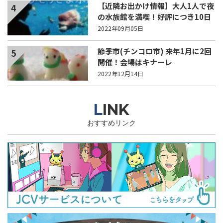
【近隣お出かけ情報】大人1人で夜
4
の水族館を満喫！好評につき10日
（土）も開催！
2022年09月05日
節季市(チンコロ市) 来年1月に2回
5
開催！会場はキナーレ
2022年12月14日
LINK
おすすめリンク