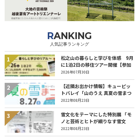
RANKING
人気記事ランキング
松之山の暮らしと学びを体感 9月
1
に1泊2日の移住ツアー開催【参加
家族募集】
2026年07月30日
【近隣お出かけ情報】キューピッ
2
トバレイ「山のうえ 真夏の雪まつ
り」 27日(土)に開催！
2022年08月23日
雪文化をテーマにした特別展 「モ
3
ノと芸術とヒトが織りなす雪文
化」9月6日から
2022年08月23日