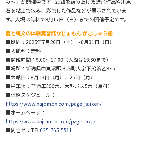
み～」が開催中です。紙紐を編み上げた造形作品や川原
石を粘土で包み、彩色した作品などが展示されていま
す。入場は無料で8月17日（日）までの開催予定です。
農と縄文の体験実習館なじょもん がむしゃら塾
■期間：2025年7月26日（土）～8月31日（日）
■入館料：無料
■開館時間：9:00～17:00（入館は16:30まで）
■場所：新潟県中魚沼郡津南町大字下船渡乙835
■休館日：8月18日（月）、25日（月）
■駐車場：普通車200台、大型バス5台（無料）
■体験スケジュール：
https://www.najomon.com/page_taiken/
■ホームページ：
https://www.najomon.com/page_top/
■問合せ：TEL
025-765-5511