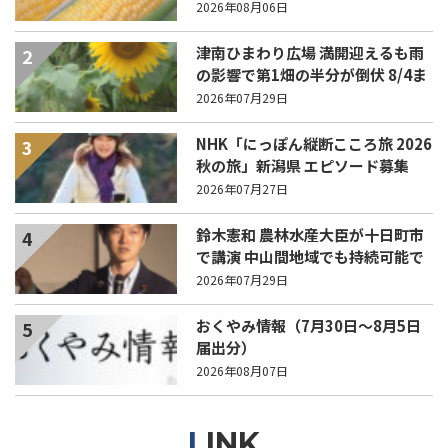
ら長い列！
2026年08月06日
津南ひまわり広場 満開迎えるも雨
2
の影響で第1畑の半分が倒伏 8/4ま
で駐車場を無料開放
2026年07月29日
NHK「にっぽん縦断こころ旅 2026
3
秋の旅」新潟県 エピソード募集
中！
2026年07月27日
鈴木憲和 農林水産大臣が十日町市
4
で講演 中山間地域でも持続可能で
稼げる農業とは？
2026年07月29日
おくやみ情報（7月30日～8月5日
5
届出分）
2026年08月07日
LINK