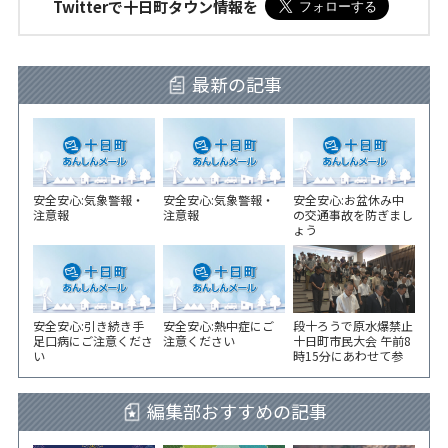
Twitterで十日町タウン情報を
最新の記事
安全安心:気象警報・
安全安心:気象警報・
安全安心:お盆休み中
注意報
注意報
の交通事故を防ぎまし
ょう
安全安心:引き続き手
安全安心:熱中症にご
段十ろうで原水爆禁止
足口病にご注意くださ
注意ください
十日町市民大会 午前8
い
時15分にあわせて参
加者が黙とう
編集部おすすめの記事