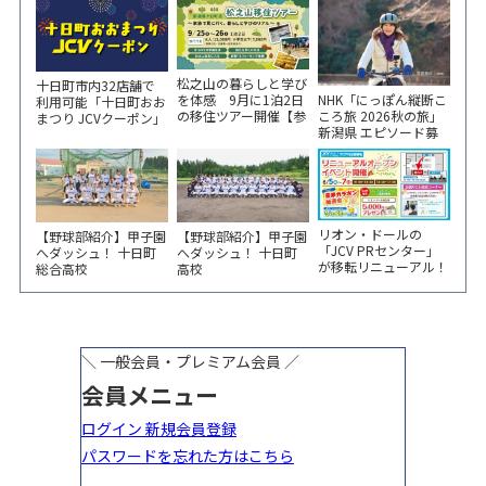
松之山の暮らしと学び
十日町市内32店舗で
NHK「にっぽん縦断こ
を体感 9月に1泊2日
利用可能「十日町おお
ころ旅 2026秋の旅」
の移住ツアー開催【参
まつり JCVクーポン」
新潟県 エピソード募
加家族募集】
新聞折込をご覧くださ
集中！
い！
リオン・ドールの
【野球部紹介】甲子園
【野球部紹介】甲子園
「JCV PRセンター」
へダッシュ！ 十日町
へダッシュ！ 十日町
が移転リニューアル！
総合高校
高校
6/5から3日間 記念イ
ベント開催