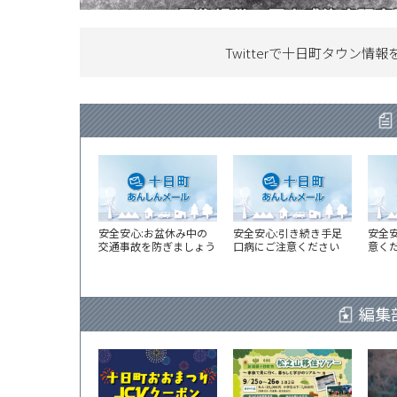
Twitterで十日町タウン情報
安全安心:お盆休み中の
安全安心:引き続き手足
安全
交通事故を防ぎましょう
口病にご注意ください
意く
編集