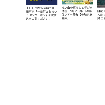
松之山の暮らしと学びを
十日町市内32店舗で利
体感 9月に1泊2日の移
NHK
用可能「十日町おおまつ
住ツアー開催【参加家族
ろ旅 
り JCVクーポン」新聞折
募集】
県 
込をご覧ください！