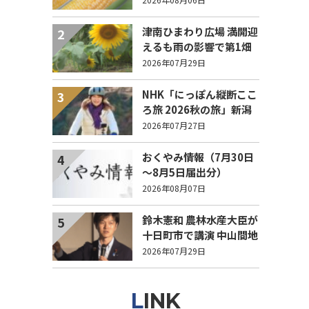
列！
津南ひまわり広場 満開迎
2
えるも雨の影響で第1畑
の半分が倒伏 8/4まで駐
2026年07月29日
車場を無料開放
NHK「にっぽん縦断ここ
3
ろ旅 2026秋の旅」新潟
県 エピソード募集中！
2026年07月27日
おくやみ情報（7月30日
4
～8月5日届出分）
2026年08月07日
鈴木憲和 農林水産大臣が
5
十日町市で講演 中山間地
域でも持続可能で稼げる
2026年07月29日
農業とは？
LINK