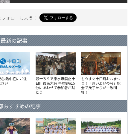
を
フォローしよう！
最新の記事
安心:熱中症にご注
段十ろうで原水爆禁止十
もうすぐ十日町おおまつ
ださい
日町市民大会 午前8時15
り！「おいよいの会」総
分にあわせて参加者が黙
会で氏子たちが一致団
とう
結！
部おすすめの記事