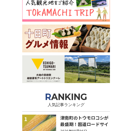
RANKING
人気記事ランキング
津南町のトウモロコシが
1
最盛期！国道ロードサイ
ドの直売所は朝から長い
2026年08月06日