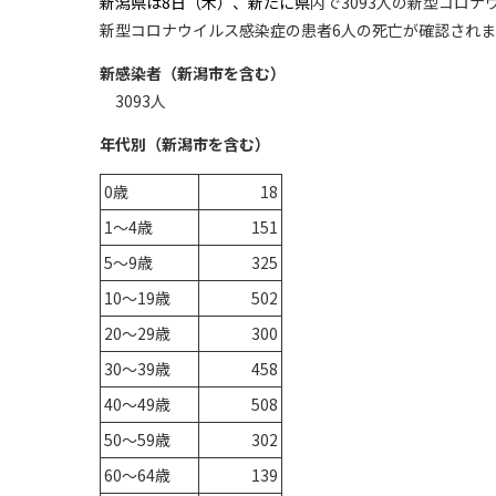
新潟県は8
日（木）
、新たに県
内で3093人の新型コロ
新型コロナウイルス感染症の患者6人の死亡が確認されま
新感染者（新潟市を含む）
3093人
年代別（新潟市を含む）
0歳
18
1～4歳
151
5～9歳
325
10～19歳
502
20～29歳
300
30～39歳
458
40～49歳
508
50～59歳
302
60～64歳
139