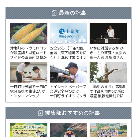
最新の記事
津南町のトウモロコシ
安全安心:【下条地区
いかに対話するか ひ
が最盛期！国道ロード
全域（東下組地区を除
きこもり研究・支援の
サイドの直売所は朝か
く）】洗管作業に伴う
第一人者 斎藤環さん
ら長い列！
水道の濁りの発生につ
が千手コミセンで講演
いて
十日町税務署で十日町
トイレットペーパーで
「彫刻のまち」第5期
総合高校の生徒2人が
交通安全呼びかけ！
の作品を市内6か所に
インターンシップ
十日町ライオンズクラ
設置 後藤電機前で除
ブが国道沿いで街頭指
幕式
導
編集部おすすめの記事