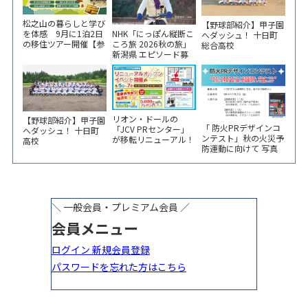
松之山の暮らしと学び
【野球部紹介】甲子園
NHK「にっぽん縦断こ
を体感 9月に1泊2日
へダッシュ！ 十日町
ころ旅 2026秋の旅」
の移住ツアー開催【参
総合高校
新潟県 エピソード募
加家族募集】
集中！
リオン・ドールの
【野球部紹介】甲子園
「 防火PRデザインコ
「JCV PRセンター」
へダッシュ！ 十日町
ンテスト」秋の火災予
が移転リニューアル！
高校
防運動に向けて 写真
6/5から3日間 記念イ
やイラスト作品募集！
ベント開催