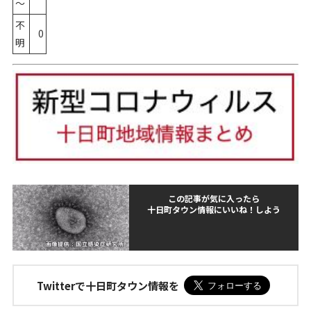
～
不
0
明
この記事が気に入ったら
十日町タウン情報にいいね！しよう
Twitterで十日町タウン情報を