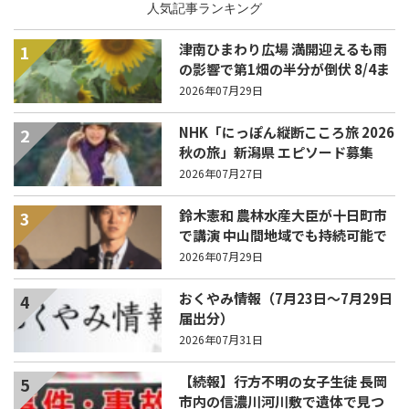
人気記事ランキング
津南ひまわり広場 満開迎えるも雨
1
の影響で第1畑の半分が倒伏 8/4ま
で駐車場を無料開放
2026年07月29日
NHK「にっぽん縦断こころ旅 2026
2
秋の旅」新潟県 エピソード募集
中！
2026年07月27日
鈴木憲和 農林水産大臣が十日町市
3
で講演 中山間地域でも持続可能で
稼げる農業とは？
2026年07月29日
おくやみ情報（7月23日～7月29日
4
届出分）
2026年07月31日
【続報】行方不明の女子生徒 長岡
5
市内の信濃川河川敷で遺体で見つ