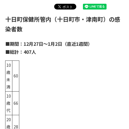
十日町保健所管内（十日町市・津南町）の感
染者数
■期間：12月27日～1月2日（直近1週間）
■総計：407人
10
歳
60
未
満
10
歳
66
代
20
歳
28