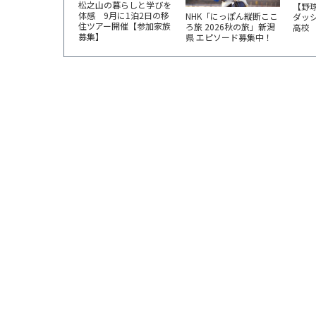
松之山の暮らしと学びを
【野
体感 9月に1泊2日の移
NHK「にっぽん縦断ここ
ダッ
住ツアー開催【参加家族
ろ旅 2026秋の旅」新潟
高校
募集】
県 エピソード募集中！