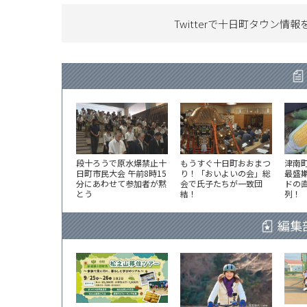
Twitterで十日町タウン情報
段十ろうで原水爆禁止十
もうすぐ十日町おおまつ
津南
日町市民大会 午前8時15
り！「おいよいの会」総
最盛
分にあわせて参加者が黙
会で氏子たちが一致団
ドの
とう
結！
列！
編集