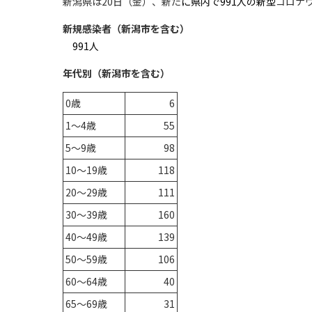
新潟県は20日（金）、新た
に県内で991
人の新型
コロナ
新規感染者（新潟市を含む）
991
人
年代別（新潟市を含む）
0歳
6
1～4歳
55
5～9歳
98
10～19歳
118
20～29歳
111
30～39歳
160
40～49歳
139
50～59歳
106
60～64歳
40
65～69歳
31