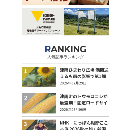
RANKING
人気記事ランキング
津南ひまわり広場 満開迎
1
えるも雨の影響で第1畑
の半分が倒伏 8/4まで駐
2026年07月29日
車場を無料開放
津南町のトウモロコシが
2
最盛期！国道ロードサイ
ドの直売所は朝から長い
2026年08月06日
列！
NHK「にっぽん縦断ここ
3
ろ旅 2026秋の旅」新潟