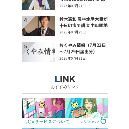
県 エピソード募集中！
2026年07月27日
鈴木憲和 農林水産大臣が
4
十日町市で講演 中山間地
域でも持続可能で稼げる
2026年07月29日
農業とは？
おくやみ情報（7月23日
5
～7月29日届出分）
2026年07月31日
LINK
おすすめリンク