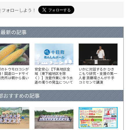
を
フォローしよう！
最新の記事
町のトウモロコシが
安全安心:【下条地区全
いかに対話するか ひき
期！国道ロードサイ
域（東下組地区を除
こもり研究・支援の第一
直売所は朝から長い
く）】洗管作業に伴う水
人者 斎藤環さんが千手
道の濁りの発生について
コミセンで講演
部おすすめの記事