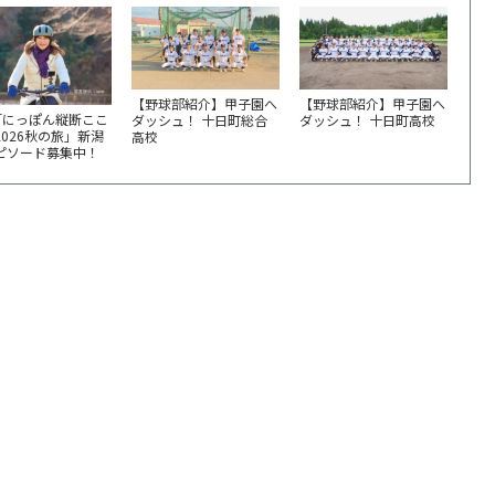
【野球部紹介】甲子園へ
【野球部紹介】甲子園へ
「にっぽん縦断ここ
ダッシュ！ 十日町総合
ダッシュ！ 十日町高校
2026秋の旅」新潟
高校
エピソード募集中！