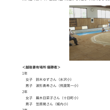
＜越後妻有場所 優勝者＞
1年
女子 鈴木ゆずさん（水沢小）
男子 波形勇希さん（飛渡第一小）
2年
女子 蕪木日菜子さん（十日町小）
男子 笠原晃さん（城内小）
3年