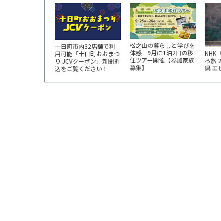
松之山の暮らしと学びを
十日町市内32店舗で利
体感 9月に1泊2日の移
NHK
用可能「十日町おおまつ
住ツアー開催【参加家族
ろ旅 
り JCVクーポン」新聞折
募集】
県 
込をご覧ください！