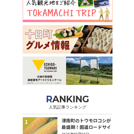
RANKING
人気記事ランキング
津南町のトウモロコシが
1
最盛期！国道ロードサイ
ドの直売所は朝から長い
2026年08月06日