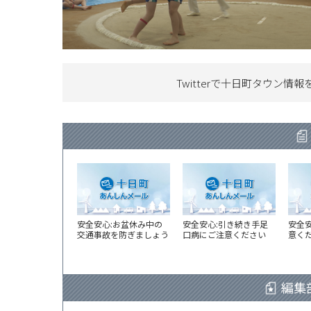
Twitterで十日町タウン情報
安全安心:お盆休み中の
安全安心:引き続き手足
安全
交通事故を防ぎましょう
口病にご注意ください
意く
編集