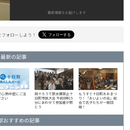
最新情報をお届けします
を
フォローしよう！
最新の記事
安心:熱中症にご注
段十ろうで原水爆禁止十
もうすぐ十日町おおまつ
ださい
日町市民大会 午前8時15
り！「おいよいの会」総
分にあわせて参加者が黙
会で氏子たちが一致団
とう
結！
部おすすめの記事