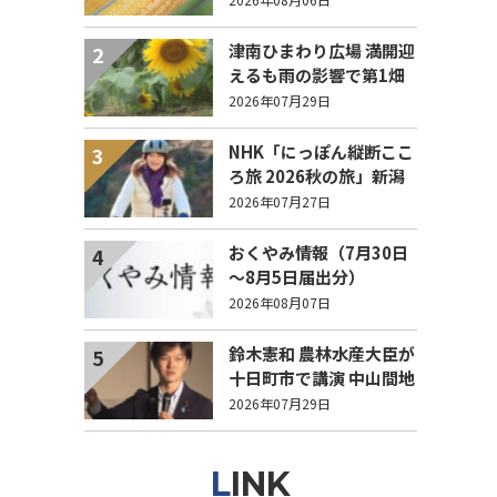
列！
津南ひまわり広場 満開迎
2
えるも雨の影響で第1畑
の半分が倒伏 8/4まで駐
2026年07月29日
車場を無料開放
NHK「にっぽん縦断ここ
3
ろ旅 2026秋の旅」新潟
県 エピソード募集中！
2026年07月27日
おくやみ情報（7月30日
4
～8月5日届出分）
2026年08月07日
鈴木憲和 農林水産大臣が
5
十日町市で講演 中山間地
域でも持続可能で稼げる
2026年07月29日
農業とは？
LINK