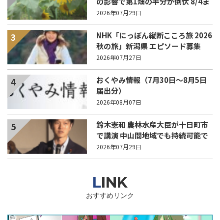
の影響で第1畑の半分が倒伏 8/4ま
で駐車場を無料開放
2026年07月29日
NHK「にっぽん縦断こころ旅 2026
3
秋の旅」新潟県 エピソード募集
中！
2026年07月27日
おくやみ情報（7月30日～8月5日
4
届出分）
2026年08月07日
鈴木憲和 農林水産大臣が十日町市
5
で講演 中山間地域でも持続可能で
稼げる農業とは？
2026年07月29日
LINK
おすすめリンク