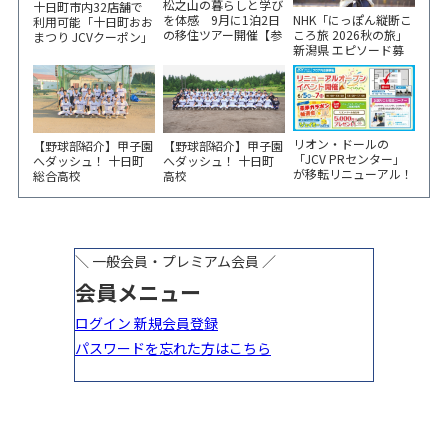
松之山の暮らしと学び
十日町市内32店舗で
NHK「にっぽん縦断こ
を体感 9月に1泊2日
利用可能「十日町おお
ころ旅 2026秋の旅」
の移住ツアー開催【参
まつり JCVクーポン」
新潟県 エピソード募
加家族募集】
新聞折込をご覧くださ
集中！
い！
リオン・ドールの
【野球部紹介】甲子園
【野球部紹介】甲子園
「JCV PRセンター」
へダッシュ！ 十日町
へダッシュ！ 十日町
が移転リニューアル！
総合高校
高校
6/5から3日間 記念イ
ベント開催