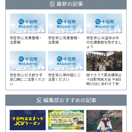
最新の記事
安全安心:気象警報・
安全安心:気象警報・
安全安心:お盆休み中
注意報
注意報
の交通事故を防ぎまし
ょう
安全安心:引き続き手
安全安心:熱中症にご
段十ろうで原水爆禁止
足口病にご注意くださ
注意ください
十日町市民大会 午前8
い
時15分にあわせて参
加者が黙とう
編集部おすすめの記事