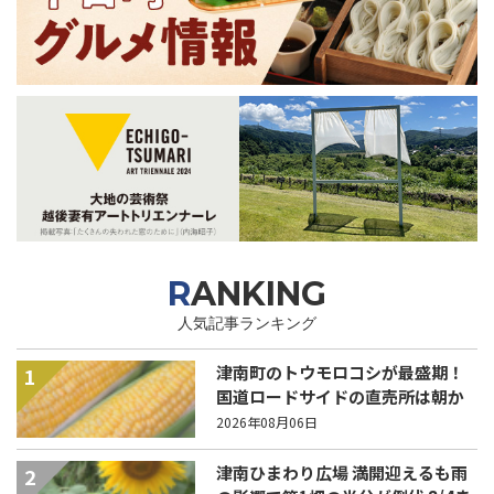
RANKING
人気記事ランキング
津南町のトウモロコシが最盛期！
1
国道ロードサイドの直売所は朝か
ら長い列！
2026年08月06日
津南ひまわり広場 満開迎えるも雨
2