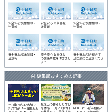
安全安心:気象警報・
安全安心:気象警報・
安全安心:気象警報・
注意報
注意報
注意報
安全安心:気象警報・
安全安心:お盆休み中
安全安心:引き続き手
注意報
の交通事故を防ぎまし
足口病にご注意くださ
ょう
い
編集部おすすめの記事
松之山の暮らしと学び
十日町市内32店舗で
NHK「にっぽん縦断こ
を体感 9月に1泊2日
利用可能「十日町おお
ころ旅 2026秋の旅」
の移住ツアー開催【参