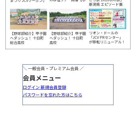
まつり JCVクーポン」
新潟県 エピソード募
加家族募集】
新聞折込をご覧くださ
集中！
い！
リオン・ドールの
【野球部紹介】甲子園
【野球部紹介】甲子園
「JCV PRセンター」
へダッシュ！ 十日町
へダッシュ！ 十日町
が移転リニューアル！
総合高校
高校
6/5から3日間 記念イ
ベント開催