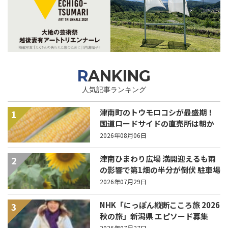
RANKING
人気記事ランキング
津南町のトウモロコシが最盛期！
1
国道ロードサイドの直売所は朝か
ら長い列！
2026年08月06日
津南ひまわり広場 満開迎えるも雨
2
の影響で第1畑の半分が倒伏 駐車場
の無料開放8/10まで延長
2026年07月29日
NHK「にっぽん縦断こころ旅 2026
3
秋の旅」新潟県 エピソード募集
中！
2026年07月27日