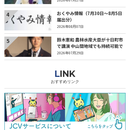
おくやみ情報（7月30日～8月5日
4
届出分）
2026年08月07日
鈴木憲和 農林水産大臣が十日町市
5
で講演 中山間地域でも持続可能で
稼げる農業とは？
2026年07月29日
LINK
おすすめリンク