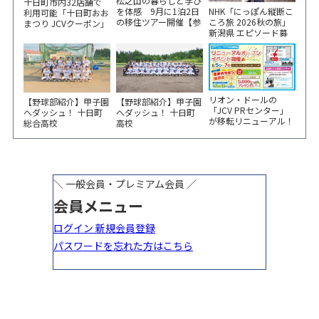
松之山の暮らしと学び
十日町市内32店舗で
NHK「にっぽん縦断こ
を体感 9月に1泊2日
利用可能「十日町おお
ころ旅 2026秋の旅」
の移住ツアー開催【参
まつり JCVクーポン」
新潟県 エピソード募
加家族募集】
新聞折込をご覧くださ
集中！
い！
リオン・ドールの
【野球部紹介】甲子園
【野球部紹介】甲子園
「JCV PRセンター」
へダッシュ！ 十日町
へダッシュ！ 十日町
が移転リニューアル！
総合高校
高校
6/5から3日間 記念イ
ベント開催