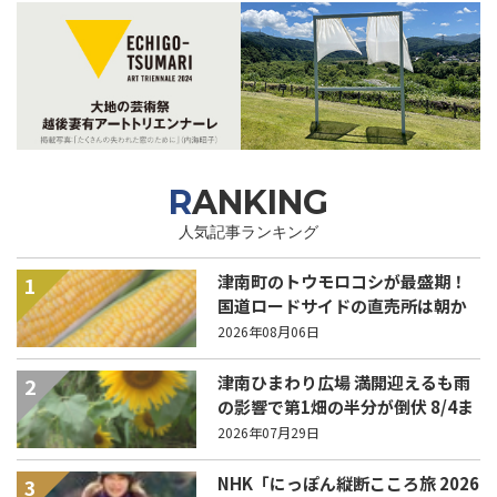
RANKING
人気記事ランキング
津南町のトウモロコシが最盛期！
1
国道ロードサイドの直売所は朝か
ら長い列！
2026年08月06日
津南ひまわり広場 満開迎えるも雨
2
の影響で第1畑の半分が倒伏 8/4ま
で駐車場を無料開放
2026年07月29日
NHK「にっぽん縦断こころ旅 2026
3