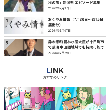
秋の旅」新潟県 エピソード募集
中！
2026年07月27日
おくやみ情報（7月30日～8月5日
4
届出分）
2026年08月07日
鈴木憲和 農林水産大臣が十日町市
5
で講演 中山間地域でも持続可能で
稼げる農業とは？
2026年07月29日
LINK
おすすめリンク