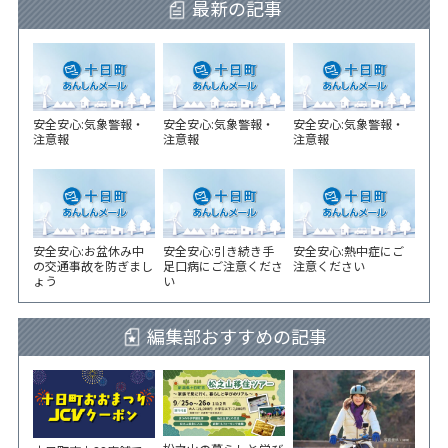
最新の記事
安全安心:気象警報・
安全安心:気象警報・
安全安心:気象警報・
注意報
注意報
注意報
安全安心:お盆休み中
安全安心:引き続き手
安全安心:熱中症にご
の交通事故を防ぎまし
足口病にご注意くださ
注意ください
ょう
い
編集部おすすめの記事