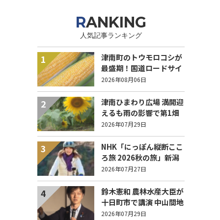
RANKING
人気記事ランキング
津南町のトウモロコシが
1
最盛期！国道ロードサイ
ドの直売所は朝から長い
2026年08月06日
列！
津南ひまわり広場 満開迎
2
えるも雨の影響で第1畑
の半分が倒伏 8/4まで駐
2026年07月29日
車場を無料開放
NHK「にっぽん縦断ここ
3
ろ旅 2026秋の旅」新潟
県 エピソード募集中！
2026年07月27日
鈴木憲和 農林水産大臣が
4
十日町市で講演 中山間地
域でも持続可能で稼げる
2026年07月29日