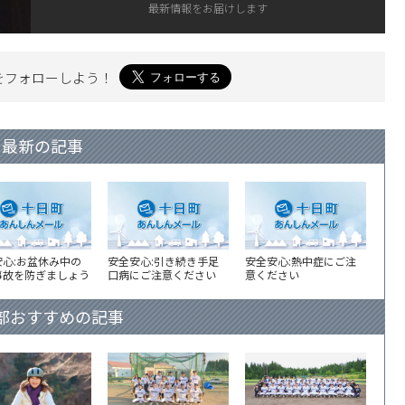
最新情報をお届けします
を
フォローしよう！
最新の記事
安心:お盆休み中の
安全安心:引き続き手足
安全安心:熱中症にご注
事故を防ぎましょう
口病にご注意ください
意ください
部おすすめの記事