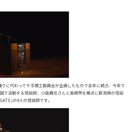
踊りに代わって千手商工振興会が企画したもので去年に続き、今年で
全国で活動する怪談師、小森躅也さんと長岡市を拠点に新潟県の怪談
ATE｣の4人の怪談師です。