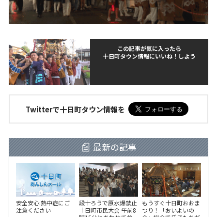
この記事が気に入ったら
十日町タウン情報にいいね！しよう
Twitterで十日町タウン情報を
最新の記事
安全安心:熱中症にご
段十ろうで原水爆禁止
もうすぐ十日町おおま
注意ください
十日町市民大会 午前8
つり！「おいよいの