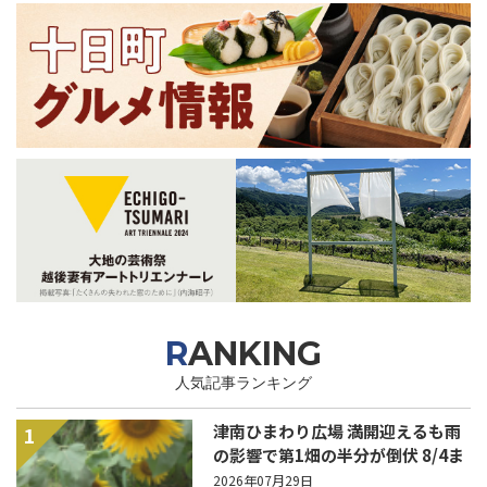
RANKING
人気記事ランキング
津南ひまわり広場 満開迎えるも雨
1
の影響で第1畑の半分が倒伏 8/4ま
で駐車場を無料開放
2026年07月29日