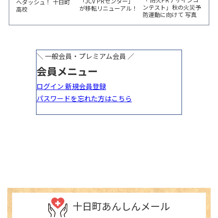
「JCV PRセンター」
へダッシュ！ 十日町
ンテスト」秋の火災予
が移転リニューアル！
高校
防運動に向けて 写真
6/5から3日間 記念イ
やイラスト作品募集！
ベント開催
十日町あんしんメール