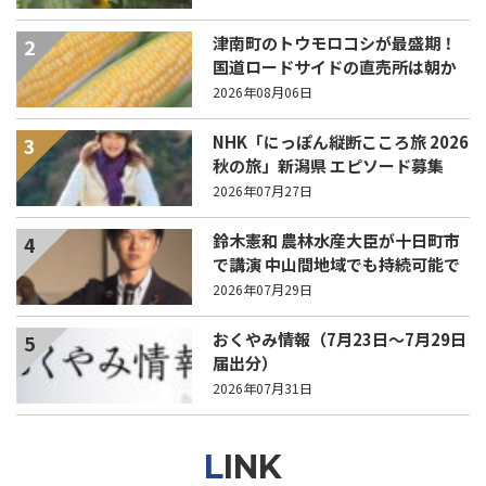
津南町のトウモロコシが最盛期！
2
国道ロードサイドの直売所は朝か
ら長い列！
2026年08月06日
NHK「にっぽん縦断こころ旅 2026
3
秋の旅」新潟県 エピソード募集
中！
2026年07月27日
鈴木憲和 農林水産大臣が十日町市
4
で講演 中山間地域でも持続可能で
稼げる農業とは？
2026年07月29日
おくやみ情報（7月23日～7月29日
5
届出分）
2026年07月31日
LINK