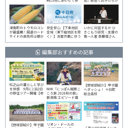
時15分にあわせて参
会」総会で氏子たちが
加者が黙とう
一致団結！
津南町のトウモロコシ
安全安心:【下条地区
いかに対話するか ひ
が最盛期！国道ロード
全域（東下組地区を除
きこもり研究・支援の
サイドの直売所は朝か
く）】洗管作業に伴う
第一人者 斎藤環さん
ら長い列！
水道の濁りの発生につ
が千手コミセンで講演
いて
編集部おすすめの記事
松之山の暮らしと学び
【野球部紹介】甲子園
NHK「にっぽん縦断こ
を体感 9月に1泊2日
へダッシュ！ 十日町
ころ旅 2026秋の旅」
の移住ツアー開催【参
総合高校
新潟県 エピソード募
加家族募集】
集中！
リオン・ドールの
【野球部紹介】甲子園
「 防火PRデザインコ