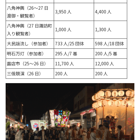
八角神輿（26～27 日
3,950 人
4,400 人
渡御・観覧者）
八角神輿（27 日諏訪町
1,000 人
1,300 人
入り観覧者）
大民謡流し（参加者）
733 人/25 団体
598 人/18 団体
明石万灯（参加者）
295 人/7 基
200 人/5 基
露店市（25～26 日）
11,700 人
12,000 人
三俄競演（26 日）
200 人
200 人