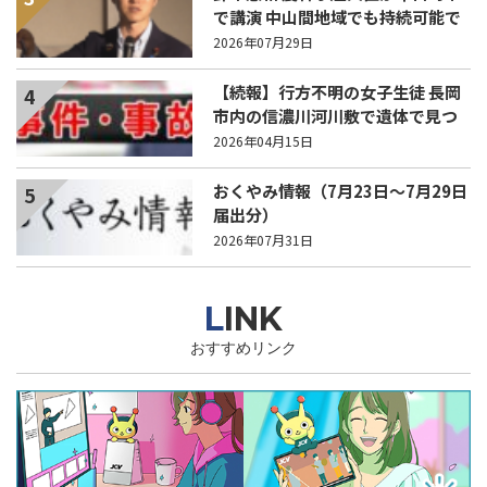
で講演 中山間地域でも持続可能で
稼げる農業とは？
2026年07月29日
【続報】行方不明の女子生徒 長岡
4
市内の信濃川河川敷で遺体で見つ
かる
2026年04月15日
おくやみ情報（7月23日～7月29日
5
届出分）
2026年07月31日
LINK
おすすめリンク