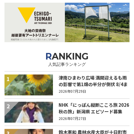
RANKING
人気記事ランキング
津南ひまわり広場 満開迎えるも雨
1
の影響で第1畑の半分が倒伏 8/4ま
で駐車場を無料開放
2026年07月29日
NHK「にっぽん縦断こころ旅 2026
2
秋の旅」新潟県 エピソード募集
中！
2026年07月27日
鈴木憲和 農林水産大臣が十日町市
3