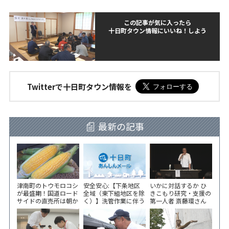
この記事が気に入ったら
十日町タウン情報にいいね！しよう
Twitterで十日町タウン情報を
最新の記事
津南町のトウモロコシ
安全安心:【下条地区
いかに対話するか ひ
が最盛期！国道ロード
全域（東下組地区を除
きこもり研究・支援の
サイドの直売所は朝か
く）】洗管作業に伴う
第一人者 斎藤環さん
ら長い列！
水道の濁りの発生につ
が千手コミセンで講演
いて