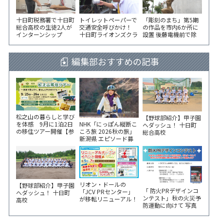
十日町税務署で十日町
トイレットペーパーで
「彫刻のまち」第5期
総合高校の生徒2人が
交通安全呼びかけ！
の作品を市内6か所に
インターンシップ
十日町ライオンズクラ
設置 後藤電機前で除
ブが国道沿いで街頭指
幕式
導
編集部おすすめの記事
松之山の暮らしと学び
【野球部紹介】甲子園
NHK「にっぽん縦断こ
を体感 9月に1泊2日
へダッシュ！ 十日町
ころ旅 2026秋の旅」
の移住ツアー開催【参
総合高校
新潟県 エピソード募
加家族募集】
集中！
リオン・ドールの
【野球部紹介】甲子園
「 防火PRデザインコ
「JCV PRセンター」
へダッシュ！ 十日町
ンテスト」秋の火災予
が移転リニューアル！
高校
防運動に向けて 写真
6/5から3日間 記念イ
やイラスト作品募集！
ベント開催