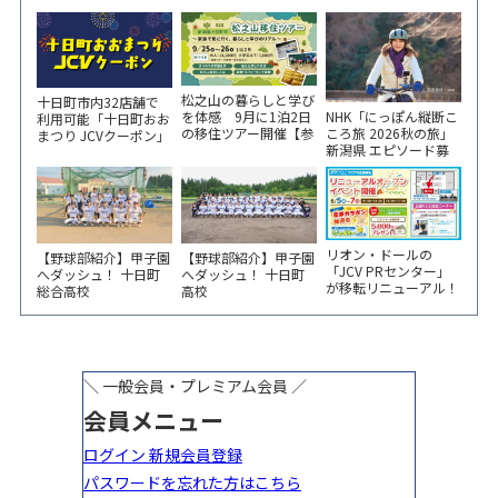
松之山の暮らしと学び
十日町市内32店舗で
NHK「にっぽん縦断こ
を体感 9月に1泊2日
利用可能「十日町おお
ころ旅 2026秋の旅」
の移住ツアー開催【参
まつり JCVクーポン」
新潟県 エピソード募
加家族募集】
新聞折込をご覧くださ
集中！
い！
リオン・ドールの
【野球部紹介】甲子園
【野球部紹介】甲子園
「JCV PRセンター」
へダッシュ！ 十日町
へダッシュ！ 十日町
が移転リニューアル！
総合高校
高校
6/5から3日間 記念イ
ベント開催