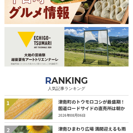
RANKING
人気記事ランキング
津南町のトウモロコシが最盛期！
1
国道ロードサイドの直売所は朝か
ら長い列！
2026年08月06日
津南ひまわり広場 満開迎えるも雨
2