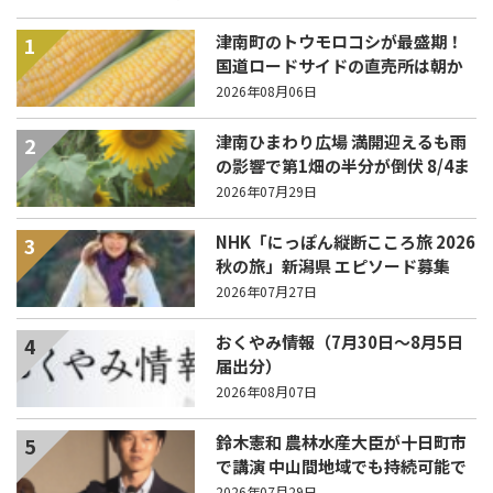
津南町のトウモロコシが最盛期！
1
国道ロードサイドの直売所は朝か
ら長い列！
2026年08月06日
津南ひまわり広場 満開迎えるも雨
2
の影響で第1畑の半分が倒伏 8/4ま
で駐車場を無料開放
2026年07月29日
NHK「にっぽん縦断こころ旅 2026
3
秋の旅」新潟県 エピソード募集
中！
2026年07月27日
おくやみ情報（7月30日～8月5日
4
届出分）
2026年08月07日
鈴木憲和 農林水産大臣が十日町市
5
で講演 中山間地域でも持続可能で
稼げる農業とは？
2026年07月29日