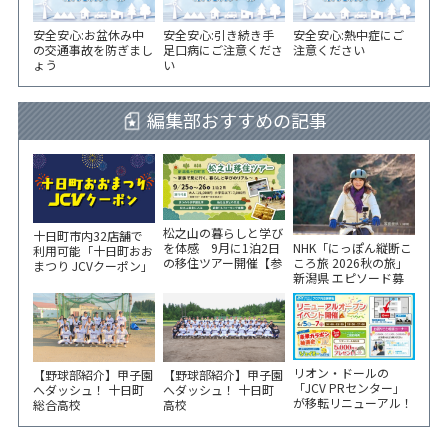
安全安心:お盆休み中
安全安心:引き続き手
安全安心:熱中症にご
の交通事故を防ぎまし
足口病にご注意くださ
注意ください
ょう
い
編集部おすすめの記事
松之山の暮らしと学び
十日町市内32店舗で
NHK「にっぽん縦断こ
を体感 9月に1泊2日
利用可能「十日町おお
ころ旅 2026秋の旅」
の移住ツアー開催【参
まつり JCVクーポン」
新潟県 エピソード募
加家族募集】
新聞折込をご覧くださ
集中！
い！
リオン・ドールの
【野球部紹介】甲子園
【野球部紹介】甲子園
「JCV PRセンター」
へダッシュ！ 十日町
へダッシュ！ 十日町
が移転リニューアル！
総合高校
高校
6/5から3日間 記念イ
ベント開催