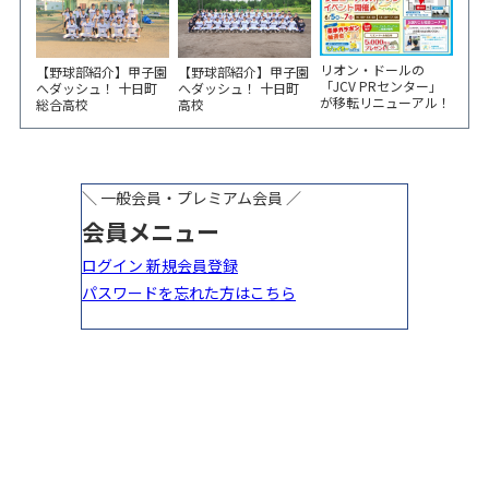
リオン・ドールの
【野球部紹介】甲子園
【野球部紹介】甲子園
「JCV PRセンター」
へダッシュ！ 十日町
へダッシュ！ 十日町
が移転リニューアル！
総合高校
高校
6/5から3日間 記念イ
ベント開催