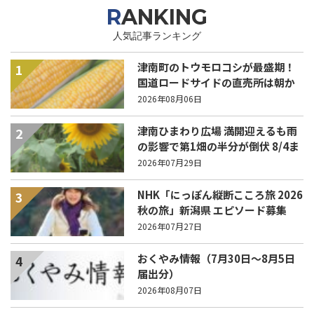
RANKING
人気記事ランキング
津南町のトウモロコシが最盛期！
1
国道ロードサイドの直売所は朝か
ら長い列！
2026年08月06日
津南ひまわり広場 満開迎えるも雨
2
の影響で第1畑の半分が倒伏 8/4ま
で駐車場を無料開放
2026年07月29日
NHK「にっぽん縦断こころ旅 2026
3
秋の旅」新潟県 エピソード募集
中！
2026年07月27日
おくやみ情報（7月30日～8月5日
4
届出分）
2026年08月07日