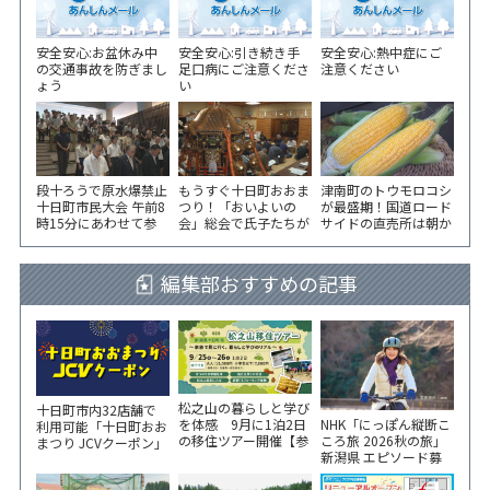
安全安心:お盆休み中
安全安心:引き続き手
安全安心:熱中症にご
の交通事故を防ぎまし
足口病にご注意くださ
注意ください
ょう
い
段十ろうで原水爆禁止
もうすぐ十日町おおま
津南町のトウモロコシ
十日町市民大会 午前8
つり！「おいよいの
が最盛期！国道ロード
時15分にあわせて参
会」総会で氏子たちが
サイドの直売所は朝か
加者が黙とう
一致団結！
ら長い列！
編集部おすすめの記事
松之山の暮らしと学び
十日町市内32店舗で
NHK「にっぽん縦断こ
を体感 9月に1泊2日
利用可能「十日町おお
ころ旅 2026秋の旅」
の移住ツアー開催【参
まつり JCVクーポン」
新潟県 エピソード募
加家族募集】
新聞折込をご覧くださ
集中！
い！