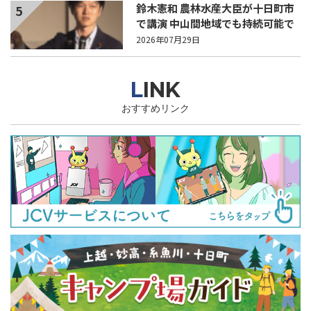
鈴木憲和 農林水産大臣が十日町市
5
で講演 中山間地域でも持続可能で
稼げる農業とは？
2026年07月29日
LINK
おすすめリンク