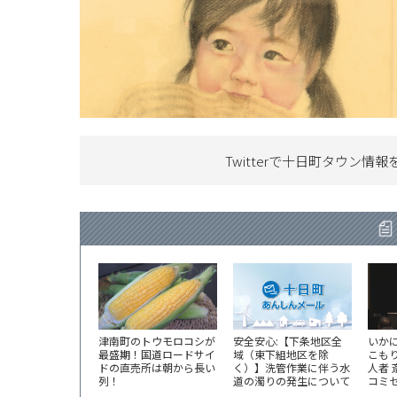
Twitterで十日町タウン情報
津南町のトウモロコシが
安全安心:【下条地区全
いか
最盛期！国道ロードサイ
域（東下組地区を除
こも
ドの直売所は朝から長い
く）】洗管作業に伴う水
人者
列！
道の濁りの発生について
コミ