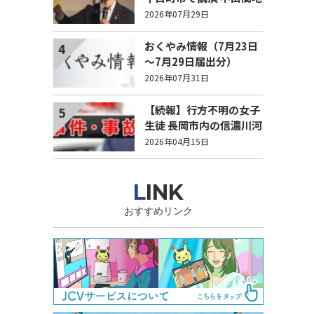
域でも持続可能で稼げる
2026年07月29日
農業とは？
おくやみ情報（7月23日
4
～7月29日届出分）
2026年07月31日
【続報】行方不明の女子
5
生徒 長岡市内の信濃川河
川敷で遺体で見つかる
2026年04月15日
LINK
おすすめリンク