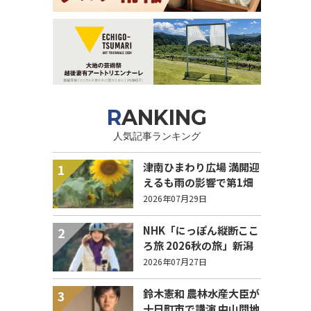
RANKING
人気記事ランキング
津南ひまわり広場 満開迎
1
えるも雨の影響で第1畑
の半分が倒伏 8/4まで駐
2026年07月29日
車場を無料開放
NHK「にっぽん縦断ここ
2
ろ旅 2026秋の旅」新潟
県 エピソード募集中！
2026年07月27日
鈴木憲和 農林水産大臣が
3
十日町市で講演 中山間地