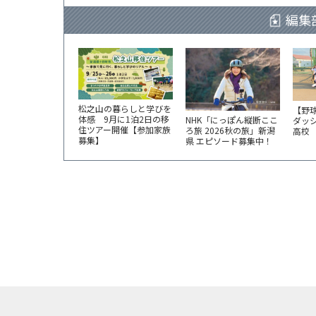
編集
松之山の暮らしと学びを
【野
体感 9月に1泊2日の移
NHK「にっぽん縦断ここ
ダッ
住ツアー開催【参加家族
ろ旅 2026秋の旅」新潟
高校
募集】
県 エピソード募集中！