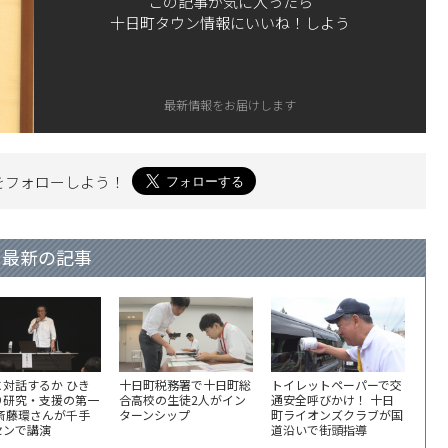
この記事が気に入ったら
十日町タウン情報にいいね！しよう
最新情報をお届けします
を
フォローしよう！
最新の記事
に対話するか ひき
十日町税務署で十日町総
トイレットペーパーで交
り研究・支援の第一
合高校の生徒2人がイン
通安全呼びかけ！ 十日
 斎藤環さんが千手
ターンシップ
町ライオンズクラブが国
センで講演
道沿いで街頭指導