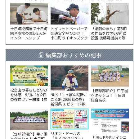
ら長い列！
水道の濁りの発生につ
が千手コミセンで講演
いて
十日町税務署で十日町
トイレットペーパーで
「彫刻のまち」第5期
総合高校の生徒2人が
交通安全呼びかけ！
の作品を市内6か所に
インターンシップ
十日町ライオンズクラ
設置 後藤電機前で除
ブが国道沿いで街頭指
幕式
導
編集部おすすめの記事
松之山の暮らしと学び
【野球部紹介】甲子園
NHK「にっぽん縦断こ
を体感 9月に1泊2日
へダッシュ！ 十日町
ころ旅 2026秋の旅」
の移住ツアー開催【参
総合高校
新潟県 エピソード募
加家族募集】
集中！
リオン・ドールの
【野球部紹介】甲子園
「 防火PRデザインコ
「JCV PRセンター」
へダッシュ！ 十日町