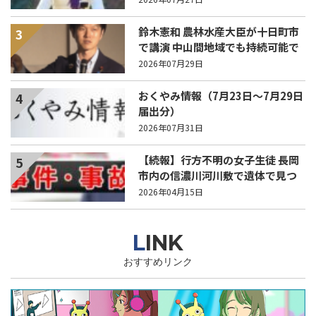
鈴木憲和 農林水産大臣が十日町市
3
で講演 中山間地域でも持続可能で
稼げる農業とは？
2026年07月29日
おくやみ情報（7月23日～7月29日
4
届出分）
2026年07月31日
【続報】行方不明の女子生徒 長岡
5
市内の信濃川河川敷で遺体で見つ
かる
2026年04月15日
LINK
おすすめリンク