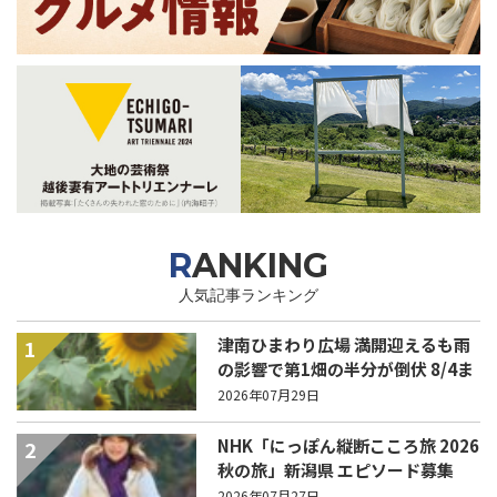
RANKING
人気記事ランキング
津南ひまわり広場 満開迎えるも雨
1
の影響で第1畑の半分が倒伏 8/4ま
で駐車場を無料開放
2026年07月29日
NHK「にっぽん縦断こころ旅 2026
2
秋の旅」新潟県 エピソード募集
中！
2026年07月27日