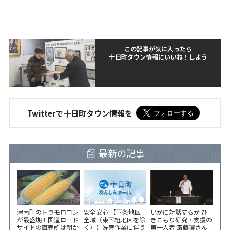
この記事が気に入ったら
十日町タウン情報にいいね！しよう
Twitterで十日町タウン情報を
最新の記事
津南町のトウモロコシ
安全安心:【下条地区
いかに対話するか ひ
が最盛期！国道ロード
全域（東下組地区を除
きこもり研究・支援の
サイドの直売所は朝か
く）】洗管作業に伴う
第一人者 斎藤環さん