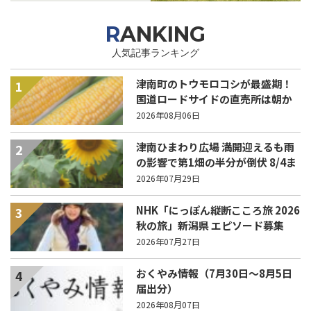
RANKING
人気記事ランキング
津南町のトウモロコシが最盛期！
1
国道ロードサイドの直売所は朝か
ら長い列！
2026年08月06日
津南ひまわり広場 満開迎えるも雨
2
の影響で第1畑の半分が倒伏 8/4ま
で駐車場を無料開放
2026年07月29日
NHK「にっぽん縦断こころ旅 2026
3
秋の旅」新潟県 エピソード募集
中！
2026年07月27日
おくやみ情報（7月30日～8月5日
4
届出分）
2026年08月07日