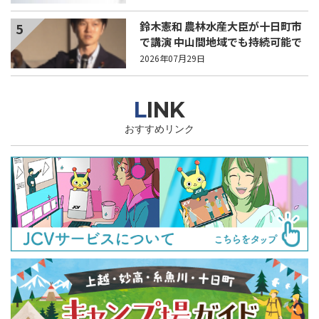
鈴木憲和 農林水産大臣が十日町市
5
で講演 中山間地域でも持続可能で
稼げる農業とは？
2026年07月29日
LINK
おすすめリンク