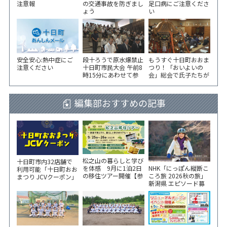
注意報
の交通事故を防ぎまし
足口病にご注意くださ
ょう
い
安全安心:熱中症にご
段十ろうで原水爆禁止
もうすぐ十日町おおま
注意ください
十日町市民大会 午前8
つり！「おいよいの
時15分にあわせて参
会」総会で氏子たちが
加者が黙とう
一致団結！
編集部おすすめの記事
松之山の暮らしと学び
十日町市内32店舗で
NHK「にっぽん縦断こ
を体感 9月に1泊2日
利用可能「十日町おお
ころ旅 2026秋の旅」
の移住ツアー開催【参
まつり JCVクーポン」
新潟県 エピソード募
加家族募集】
新聞折込をご覧くださ
集中！
い！