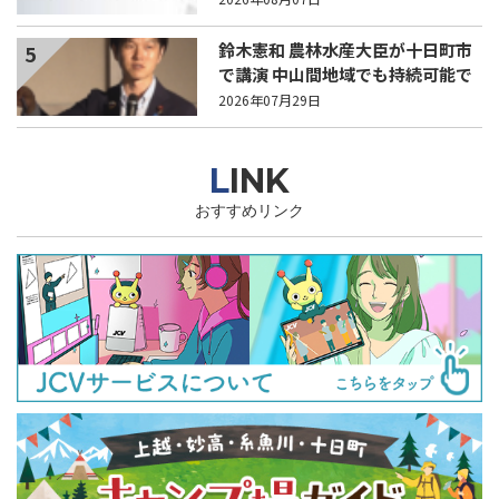
鈴木憲和 農林水産大臣が十日町市
5
で講演 中山間地域でも持続可能で
稼げる農業とは？
2026年07月29日
LINK
おすすめリンク