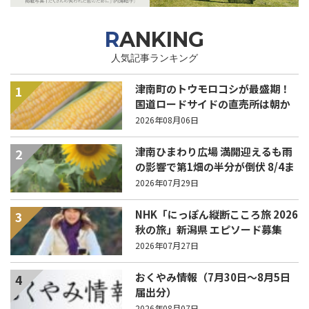
RANKING
人気記事ランキング
津南町のトウモロコシが最盛期！
1
国道ロードサイドの直売所は朝か
ら長い列！
2026年08月06日
津南ひまわり広場 満開迎えるも雨
2
の影響で第1畑の半分が倒伏 8/4ま
で駐車場を無料開放
2026年07月29日
NHK「にっぽん縦断こころ旅 2026
3
秋の旅」新潟県 エピソード募集
中！
2026年07月27日
おくやみ情報（7月30日～8月5日
4
届出分）
2026年08月07日