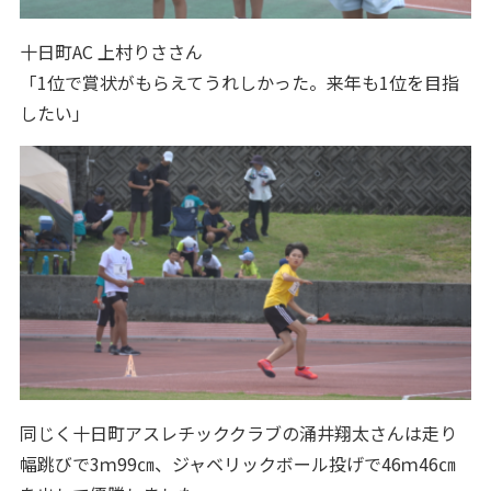
十日町AC 上村りささん
「1位で賞状がもらえてうれしかった。来年も1位を目指
したい」
同じく十日町アスレチッククラブの涌井翔太さんは走り
幅跳びで3ｍ99㎝、ジャベリックボール投げで46ｍ46㎝