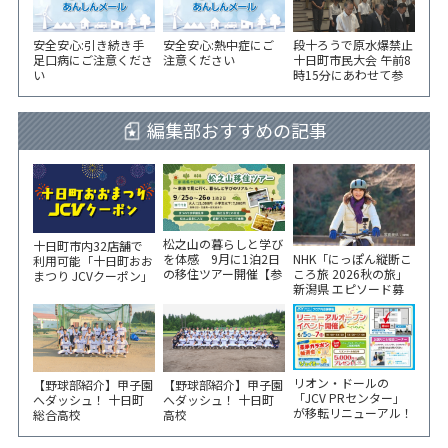
安全安心:引き続き手
安全安心:熱中症にご
段十ろうで原水爆禁止
足口病にご注意くださ
注意ください
十日町市民大会 午前8
い
時15分にあわせて参
加者が黙とう
編集部おすすめの記事
松之山の暮らしと学び
十日町市内32店舗で
NHK「にっぽん縦断こ
を体感 9月に1泊2日
利用可能「十日町おお
ころ旅 2026秋の旅」
の移住ツアー開催【参
まつり JCVクーポン」
新潟県 エピソード募
加家族募集】
新聞折込をご覧くださ
集中！
い！
リオン・ドールの
【野球部紹介】甲子園
【野球部紹介】甲子園
「JCV PRセンター」
へダッシュ！ 十日町
へダッシュ！ 十日町
が移転リニューアル！
総合高校
高校
6/5から3日間 記念イ
ベント開催